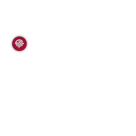
WSC FORSCHUNG
Folgen 
Was wir anbieten
Vergleichbarkeit
Publikationen
Geschichte des WSC
WSC BESUCHEN
Das Wol