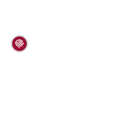
WSC FORSCHUNG
Folgen 
Was wir anbieten
Vergleichbarkeit
Publikationen
Geschichte des WSC
WSC BESUCHEN
Das Wol