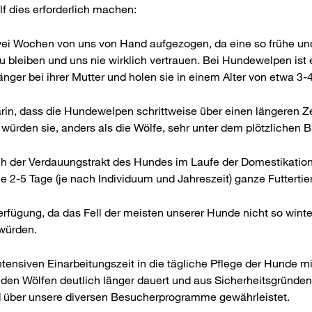
f dies erforderlich machen:
i Wochen von uns von Hand aufgezogen, da eine so frühe und i
u bleiben und uns nie wirklich vertrauen. Bei Hundewelpen ist 
änger bei ihrer Mutter und holen sie in einem Alter von etwa 3-
darin, dass die Hundewelpen schrittweise über einen längeren 
ürden sie, anders als die Wölfe, sehr unter dem plötzlichen B
ich der Verdauungstrakt des Hundes im Laufe der Domestikatio
lle 2-5 Tage (je nach Individuum und Jahreszeit) ganze Futtertie
fügung, da das Fell der meisten unserer Hunde nicht so winter
 würden.
tensiven Einarbeitungszeit in die tägliche Pflege der Hunde mi
n Wölfen deutlich länger dauert und aus Sicherheitsgründen, 
ird über unsere diversen Besucherprogramme gewährleistet.