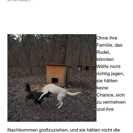
Ohne ihre
Familie, das
Rudel,
könnten
Wölfe nicht
richtig jagen,
sie hätten
keine
Chance, sich
zu vermehren
und ihre
Nachkommen großzuziehen, und sie hätten nicht die