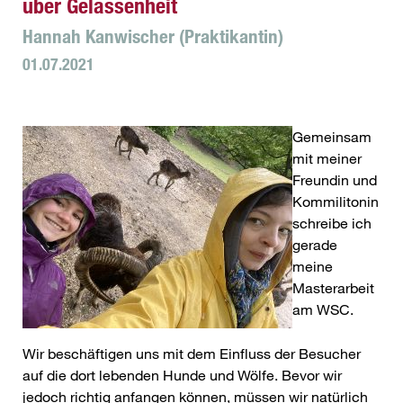
über Gelassenheit
Hannah Kanwischer (Praktikantin)
01.07.2021
Gemeinsam
mit meiner
Freundin und
Kommilitonin
schreibe ich
gerade
meine
Masterarbeit
am WSC.
Wir beschäftigen uns mit dem Einfluss der Besucher
auf die dort lebenden Hunde und Wölfe. Bevor wir
jedoch richtig anfangen können, müssen wir natürlich