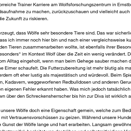
orreiche Trainer Karriere am Wolfsforschungszentrum in Ernst
standsaufnahme zu machen, zurückzuschauen und vielleicht auch
ie Zukunft zu riskieren.
zeugt, dass Wölfe sehr besondere Tiere sind. Das war sicherli
dass ich immer noch hier bin und nach einer vergleichsweise k
 den Tieren zusammenarbeiten wollte, ist ebenfalls ihrer Beson
esonders“ im Kontext Wolf über die Zeit ein wenig verändert. 
vom Alltag eingeholt, wenn man beim Gehege sauber machen 
e Eimer schaufelt. Die Futterzubereitung ist mehr blutig als ma
erdem oft eher lustig als majestätisch und würdevoll. Beim Spi
lien, Kadavern, weggeworfenen Redbulldosen und anderen Geru
n eigenen Fehler erkannt haben. Was mich jedoch tatsächlich am
 über den Schreckensherrscher bis hin zur Diva ist wirklich a
en unsere Wölfe doch eine Eigenschaft gemein, welche zum Bed
d mit Vertrauensvorschüssen zu geizen. Während unsere Hunde e
ie Gunst der Wölfe lange und hart erarbeiten. Langsam gewöh