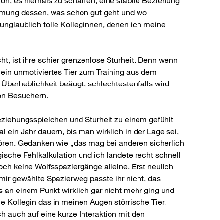
ion, es niemals zu schaffen, eine stabile Beziehung
nehmung dessen, was schon gut geht und wo
nglaublich tolle Kolleginnen, denen ich meine
ht, ist ihre schier grenzenlose Sturheit. Denn wenn
, ein unmotiviertes Tier zum Training aus dem
Überheblichkeit beäugt, schlechtestenfalls wird
on Besuchern.
Beziehungsspielchen und Sturheit zu einem gefühlt
ein Jahr dauern, bis man wirklich in der Lage sei,
hören. Gedanken wie „das mag bei anderen sicherlich
ische Fehlkalkulation und ich landete recht schnell
ch keine Wolfsspaziergänge alleine. Erst neulich
 mir gewählte Spazierweg passte ihr nicht, das
es an einem Punkt wirklich gar nicht mehr ging und
Kollegin das in meinen Augen störrische Tier.
ch auch auf eine kurze Interaktion mit den