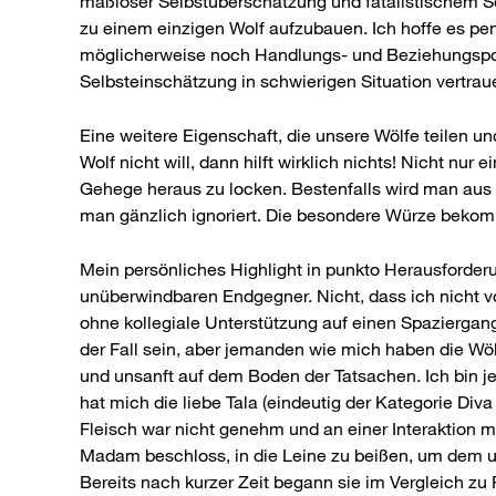
maßloser Selbstüberschätzung und fatalistischem Sel
zu einem einzigen Wolf aufzubauen. Ich hoffe es pe
möglicherweise noch Handlungs- und Beziehungspoten
Selbsteinschätzung in schwierigen Situation vertrau
Eine weitere Eigenschaft, die unsere Wölfe teilen un
Wolf nicht will, dann hilft wirklich nichts! Nicht n
Gehege heraus zu locken. Bestenfalls wird man aus s
man gänzlich ignoriert. Die besondere Würze bekom
Mein persönliches Highlight in punkto Herausforderu
unüberwindbaren Endgegner. Nicht, dass ich nicht v
ohne kollegiale Unterstützung auf einen Spaziergan
der Fall sein, aber jemanden wie mich haben die Wölf
und unsanft auf dem Boden der Tatsachen. Ich bin j
hat mich die liebe Tala (eindeutig der Kategorie Di
Fleisch war nicht genehm und an einer Interaktion mi
Madam beschloss, in die Leine zu beißen, um dem u
Bereits nach kurzer Zeit begann sie im Vergleich zu 