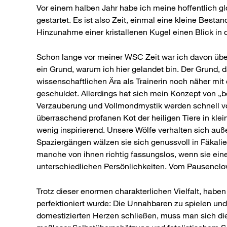
Vor einem halben Jahr habe ich meine hoffentlich gl
gestartet. Es ist also Zeit, einmal eine kleine Be
Hinzunahme einer kristallenen Kugel einen Blick in d
Schon lange vor meiner WSC Zeit war ich davon über
ein Grund, warum ich hier gelandet bin. Der Grund, 
wissenschaftlichen Ära als Trainerin noch näher mit
geschuldet. Allerdings hat sich mein Konzept von „b
Verzauberung und Vollmondmystik werden schnell 
überraschend profanen Kot der heiligen Tiere in klein
wenig inspirierend. Unsere Wölfe verhalten sich auß
Spaziergängen wälzen sie sich genussvoll in Fäka
manche von ihnen richtig fassungslos, wenn sie eine
unterschiedlichen Persönlichkeiten. Vom Pausenclown
Trotz dieser enormen charakterlichen Vielfalt, hab
perfektioniert wurde: Die Unnahbaren zu spielen un
domestizierten Herzen schließen, muss man sich d