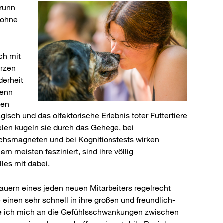
brunn
 ohne
ch mit
urzen
derheit
Denn
den
gisch und das olfaktorische Erlebnis toter Futtertiere
elen kugeln sie durch das Gehege, bei
chsmagneten und bei Kognitionstests wirken
 meisten fasziniert, sind ihre völlig
lles mit dabei.
auern eines jeden neuen Mitarbeiters regelrecht
inen sehr schnell in ihre großen und freundlich-
ne ich mich an die Gefühlsschwankungen zwischen