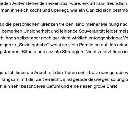
jeden Außenstehenden erkennbar wäre, erklärt man freundlich u
man innerlich kocht und überlegt, wie ein Canizid sich bestmögl
an die persönlichen Grenzen treiben, sind meiner Meinung nach
 bemerken Unsicherheit und fehlende Souveränität leider meist 
 ihnen selber aber noch gar nicht wirklich entgegenbringe: Ver
ganze „Sozialgehabe“ weist so viele Parallelen auf. Ich erke
formen, Rituale und soziale Strategien. Nicht zuletzt finde ic
 Ich liebe die Arbeit mit den Tieren sehr, trotz oder gerade 
hr langsam mit der Zeit erreicht, sind gerade deswegen so ungl
hon ein sehr besonderes Gefühl und eine riesen große Ehre!