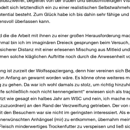
bstzweifel, begleitet von der trüben und selbstmitleidigen Vis
ndelt sich letztendlich ein zu einer realistischen Selbstwahr
tial besteht. Zum Glück habe ich bis dahin sehr fähige und u
ensvoll überlassen kann.
d die die Arbeit mit ihnen zu einer großen Herausforderung mac
ur einmal bin ich im imaginären Dreieck gesprungen beim Versuch
icherer Distanz mit einer erlesenen Mischung aus Mitleid und 
men solche kläglichen Auftritte noch durch die Anwesenheit v
ng ist zurzeit der Wolfsspaziergang, denn hier vereinen sich 
on Anfang an gewarnt worden wäre. Es könne ohne weiteres mal 
g zu gehen. Da war ich wohl damals zu stolz, um richtig hinzu
e schließlich noch nicht kennengelernt“ erwiesen sich als trag
etzt wie gesagt ein halbes Jahr am WSC und nein, ich mache no
va zuzuordnen) an den Rand der Verzweiflung getrieben. Der von
t den Besuchern war sie nicht im geringsten interessiert. Als 
nerwünschten Anhängsel (mir) zu entkommen, übernahm meine 
Fleisch minderwertiges Trockenfutter zu verspeisen und ließ si