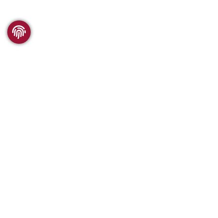
WSC RESEARCH
What we offer
Comparability
Publications
History of the WSC
VISITING WSC
SUPPORTING WSC